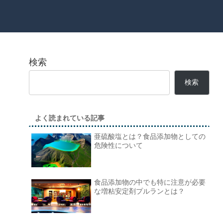
検索
検索
よく読まれている記事
亜硫酸塩とは？食品添加物としての
危険性について
食品添加物の中でも特に注意が必要
な増粘安定剤プルランとは？