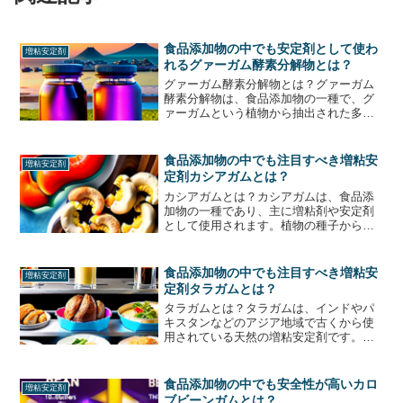
食品添加物の中でも安定剤として使わ
増粘安定剤
れるグァーガム酵素分解物とは？
グァーガム酵素分解物とは？グァーガム
酵素分解物は、食品添加物の一種で、グ
ァーガムという植物から抽出された多糖
類を酵素で分解したものです。グァーガ
ムは、主にインドやパキスタンなどのア
ジア地域で栽培されるガラボツム科の植
食品添加物の中でも注目すべき増粘安
増粘安定剤
物で、種子から抽出される...
定剤カシアガムとは？
カシアガムとは？カシアガムは、食品添
加物の一種であり、主に増粘剤や安定剤
として使用されます。植物の種子から抽
出された天然のポリサッカライドであ
り、主に米や小麦、トウモロコシなどの
穀物から抽出されます。カシアガムは、
食品添加物の中でも注目すべき増粘安
増粘安定剤
水に溶けやすく、粘性が高く...
定剤タラガムとは？
タラガムとは？タラガムは、インドやパ
キスタンなどのアジア地域で古くから使
用されている天然の増粘安定剤です。タ
ラガムは、タラガム豆と呼ばれる植物の
種子から抽出されます。タラガム豆は、
豆類の一種であり、主にインドやパキス
食品添加物の中でも安全性が高いカロ
増粘安定剤
タン、イラン、トルコなど...
ブビーンガムとは？