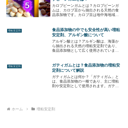
カロブビーンガムとは？カロブビーンガ
ムは、カロブ豆から抽出される天然の食
品添加物です。カロブ豆は地中海地域原
産の豆で、その種子から抽出されたガム
は、食品や化粧品などの様々な製品に使
用されています。カロブビーンガムは、
食品添加物の中でも安全性が高い増粘
増粘安定剤
多くの食品添加物と比較し...
安定剤、アルギン酸について
アルギン酸とは？アルギン酸は、海藻か
ら抽出される天然の増粘安定剤であり、
食品添加物として広く使用されていま
す。アルギン酸は、主に茶色藻類から抽
出され、化学的には多糖類の一種です。
アルギン酸は、水に溶ける性質があり、
ガティガムとは？食品添加物の増粘安
増粘安定剤
水と混ぜることでゲル状にな...
定剤について解説
ガティガムとは何か？「ガティガム」と
は、食品添加物の一種であり、主に増粘
剤や安定剤として使用されます。ガティ
ガムは、アラビアゴムと呼ばれる植物か
ら抽出された天然の高分子多糖類であ
り、水に溶けやすく、粘性が高い特徴を
持っています。食品業界では...
ホーム
増粘安定剤