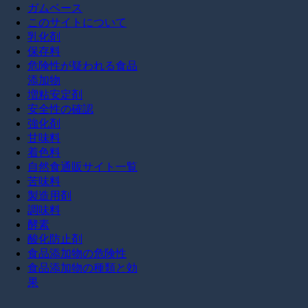
ガムベース
このサイトについて
乳化剤
保存料
危険性が疑われる食品
添加物
増粘安定剤
安全性の確認
強化剤
甘味料
着色料
自然食通販サイト一覧
苦味料
製造用剤
調味料
酵素
酸化防止剤
食品添加物の危険性
食品添加物の種類と効
果