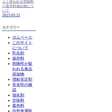
よく使われる苦味料
と香辛料抽出物につ
いて
2023.05.21
カテゴリー
ガムベース
このサイト
について
乳化剤
保存料
危険性が疑
われる食品
添加物
増粘安定剤
安全性の確
認
強化剤
甘味料
着色料
自然食通販