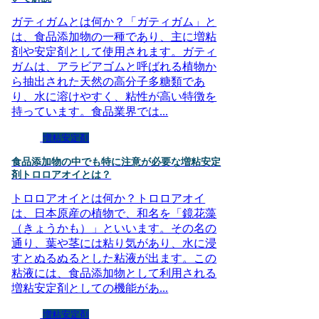
ガティガムとは何か？「ガティガム」と
は、食品添加物の一種であり、主に増粘
剤や安定剤として使用されます。ガティ
ガムは、アラビアゴムと呼ばれる植物か
ら抽出された天然の高分子多糖類であ
り、水に溶けやすく、粘性が高い特徴を
持っています。食品業界では...
増粘安定剤
食品添加物の中でも特に注意が必要な増粘安定
剤トロロアオイとは？
トロロアオイとは何か？トロロアオイ
は、日本原産の植物で、和名を「鏡花藻
（きょうかも）」といいます。その名の
通り、葉や茎には粘り気があり、水に浸
すとぬるぬるとした粘液が出ます。この
粘液には、食品添加物として利用される
増粘安定剤としての機能があ...
増粘安定剤