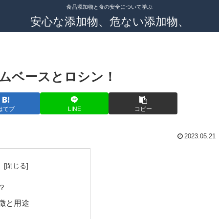
食品添加物と食の安全について学ぶ
安心な添加物、危ない添加物、
ムベースとロシン！
はてブ
LINE
コピー
2023.05.21
次
？
徴と用途