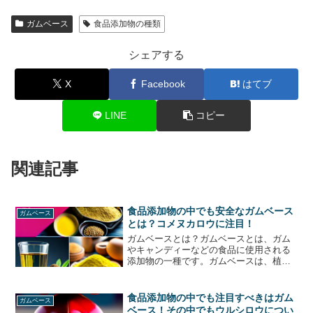
ガムベース
食品添加物の種類
シェアする
X
Facebook
はてブ
LINE
コピー
関連記事
食品添加物の中でも安全なガムベース
ガムベース
とは？コメヌカロウに注目！
ガムベースとは？ガムベースとは、ガム
やキャンディーなどの食品に使用される
添加物の一種です。ガムベースは、植物
由来のものと動物由来のものがあります
が、最近では植物由来のガムベースが主
流となっています。植物由来のガムベー
食品添加物の中でも注目すべきはガム
ガムベース
スには、コメヌカロウとい...
ベース！その中でもウルシロウについ