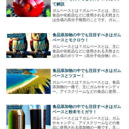
て解説
ガムベースとは？ガムベースとは、主に
食品や化粧品などに使用される天然また
は合成の高分子物質のことです。ガムベ
ースは、食品添加物として使用されるこ
とが多く、食品の質感や口当たりを調整
するために使用されます。また、化粧品
食品添加物の中でも注目すべきはガム
ガムベース
には、口紅やマスカラなど...
ベースとモクロウ！
ガムベースとは？ガムベースとは、主に
食品や化粧品などに使用される天然また
は合成のポリマー（高分子化合物）の一
種です。ガムベースは、樹脂や樹脂酸、
グリセリン脂肪酸エステル、グリセリ
ン、炭酸カルシウム、および水などの成
食品添加物の中でも注目すべきはガム
ガムベース
分から構成されています。ガ...
ベースとツヌー！
ガムベースとは？ガムベースとは、食品
添加物の一種で、主にガムやキャンディ
ー、アイスクリームなどの食品に使用さ
れる成分です。ガムベースは、植物由来
のものと石油由来のものがありますが、
現在は主に植物由来のものが使用されて
食品添加物の中でも注目すべきはガム
ガムベース
います。ガムベースは、食...
ベースと粉末モミガラ！
ガムベースとは？ガムベースとは、ガム
やキャンディ、アイスクリームなどの食
品に使用される添加物の一種です。主に