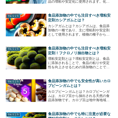
品の増粘や安定化に使用されます。化学
的には、ポリサッカライドと呼ばれる多
糖類の一種であり、天然には海藻や微生
物などから抽出されます。しかし、現在
食品添加物の中でも注目すべき増粘安
増粘安定剤
市場で流通しているファー...
定剤カシアガムとは？
カシアガムとは？カシアガムは、食品添
加物の一種であり、主に増粘剤や安定剤
として使用されます。植物の種子から抽
出された天然のポリサッカライドであ
り、主に米や小麦、トウモロコシなどの
穀物から抽出されます。カシアガムは、
食品添加物の中でも注目すべき増粘安
増粘安定剤
水に溶けやすく、粘性が高く...
定剤！フクロノリ抽出物とは？
増粘安定剤とは？増粘安定剤とは、食品
に添加されることで、食品の粘りや安定
性を向上させるための添加物のことで
す。食品には、様々な種類の増粘安定剤
が使用されており、例えば、アルギン酸
ナトリウムやカラギーナンなどの海藻由
食品添加物の中でも安全性が高いカロ
増粘安定剤
来のもの、セルロースやキサ...
ブビーンガムとは？
カロブビーンガムとは？カロブビーンガ
ムは、カロブ豆から抽出される天然の食
品添加物です。カロブ豆は地中海地域原
産の豆で、その種子から抽出されたガム
は、食品や化粧品などの様々な製品に使
用されています。カロブビーンガムは、
食品添加物の中でも特に注意が必要な
増粘安定剤
多くの食品添加物と比較し...