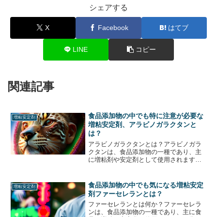
シェアする
X
Facebook
はてブ
LINE
コピー
関連記事
食品添加物の中でも特に注意が必要な
増粘安定剤
増粘安定剤、アラビノガラクタンと
は？
アラビノガラクタンとは？アラビノガラ
クタンは、食品添加物の一種であり、主
に増粘剤や安定剤として使用されます。
アラビノガラクタンは、植物の細胞壁に
存在する多糖類の一種であり、主に穀物
や野菜に含まれています。アラビノガラ
食品添加物の中でも気になる増粘安定
増粘安定剤
クタンは、食品の質感や口...
剤ファーセレランとは？
ファーセレランとは何か？ファーセレラ
ンは、食品添加物の一種であり、主に食