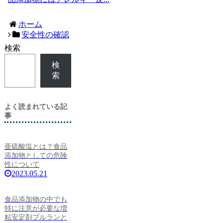
ホーム
安全性の確認
検索
検
索
よく読まれている記
事
亜硫酸塩とは？食品
添加物としての危険
性について
2023.05.21
食品添加物の中でも
特に注意が必要な増
粘安定剤プルランと