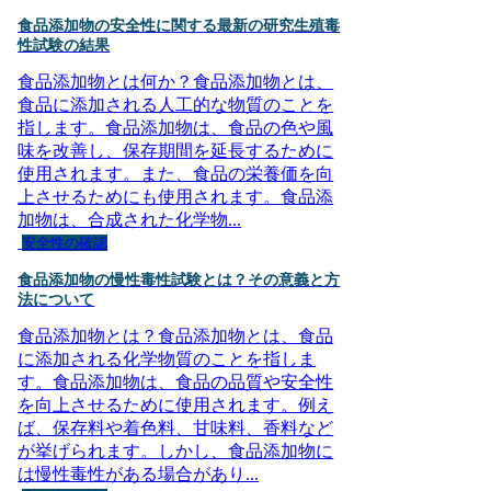
食品添加物の安全性に関する最新の研究生殖毒
性試験の結果
食品添加物とは何か？食品添加物とは、
食品に添加される人工的な物質のことを
指します。食品添加物は、食品の色や風
味を改善し、保存期間を延長するために
使用されます。また、食品の栄養価を向
上させるためにも使用されます。食品添
加物は、合成された化学物...
安全性の確認
食品添加物の慢性毒性試験とは？その意義と方
法について
食品添加物とは？食品添加物とは、食品
に添加される化学物質のことを指しま
す。食品添加物は、食品の品質や安全性
を向上させるために使用されます。例え
ば、保存料や着色料、甘味料、香料など
が挙げられます。しかし、食品添加物に
は慢性毒性がある場合があり...