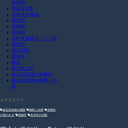
添加物
増粘安定剤
安全性の確認
強化剤
甘味料
着色料
自然食通販サイト一覧
苦味料
製造用剤
調味料
酵素
酸化防止剤
食品添加物の危険性
食品添加物の種類と効
果
タグクラウド
食品添加物の種類
種類と効果
危険性
が疑われる
危険性
安全性の試験