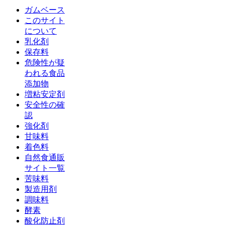
ガムベース
このサイト
について
乳化剤
保存料
危険性が疑
われる食品
添加物
増粘安定剤
安全性の確
認
強化剤
甘味料
着色料
自然食通販
サイト一覧
苦味料
製造用剤
調味料
酵素
酸化防止剤