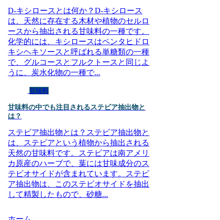
D-キシロースとは何か？D-キシロース
は、天然に存在する木材や植物のセルロ
ースから抽出される甘味料の一種です。
化学的には、キシロースはペンタヒドロ
キシヘキソースと呼ばれる単糖類の一種
で、グルコースとフルクトースと同じよ
うに、炭水化物の一種で...
甘味料
甘味料の中でも注目されるステビア抽出物と
は？
ステビア抽出物とは？ステビア抽出物と
は、ステビアという植物から抽出される
天然の甘味料です。ステビアは南アメリ
カ原産のハーブで、葉には甘味成分のス
テビオサイドが含まれています。ステビ
ア抽出物は、このステビオサイドを抽出
して精製したもので、砂糖...
ホーム