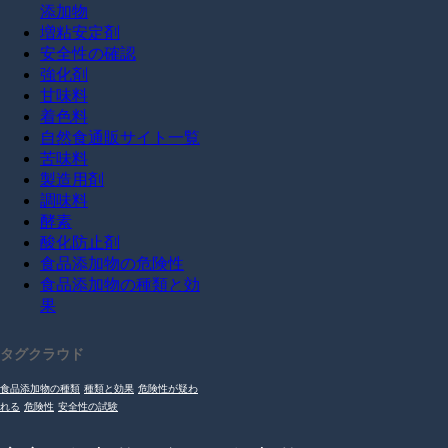
添加物
増粘安定剤
安全性の確認
強化剤
甘味料
着色料
自然食通販サイト一覧
苦味料
製造用剤
調味料
酵素
酸化防止剤
食品添加物の危険性
食品添加物の種類と効
果
タグクラウド
食品添加物の種類
種類と効果
危険性が疑わ
れる
危険性
安全性の試験