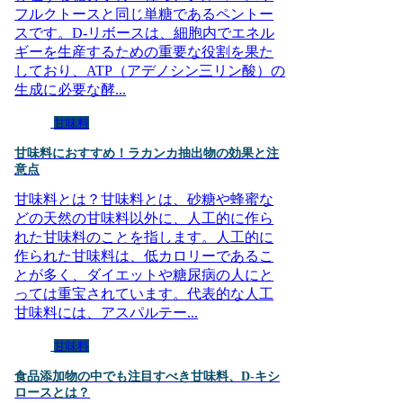
フルクトースと同じ単糖であるペントー
スです。D-リボースは、細胞内でエネル
ギーを生産するための重要な役割を果た
しており、ATP（アデノシン三リン酸）の
生成に必要な酵...
甘味料
甘味料におすすめ！ラカンカ抽出物の効果と注
意点
甘味料とは？甘味料とは、砂糖や蜂蜜な
どの天然の甘味料以外に、人工的に作ら
れた甘味料のことを指します。人工的に
作られた甘味料は、低カロリーであるこ
とが多く、ダイエットや糖尿病の人にと
っては重宝されています。代表的な人工
甘味料には、アスパルテー...
甘味料
食品添加物の中でも注目すべき甘味料、D-キシ
ロースとは？