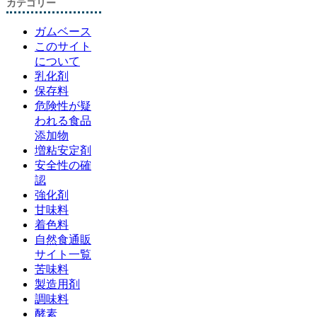
カテゴリー
ガムベース
このサイト
について
乳化剤
保存料
危険性が疑
われる食品
添加物
増粘安定剤
安全性の確
認
強化剤
甘味料
着色料
自然食通販
サイト一覧
苦味料
製造用剤
調味料
酵素