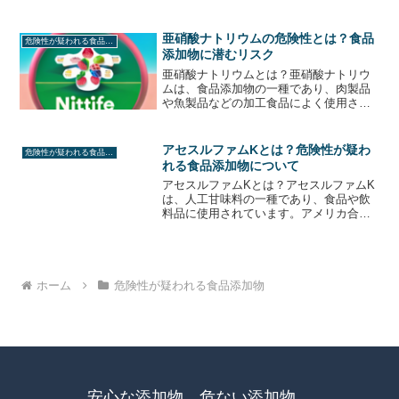
とクロロプロパンジオールから作られま
す。スクラロースは、低カロリーであ
り、糖尿病患者やダイエット中の人々に
亜硝酸ナトリウムの危険性とは？食品
危険性が疑われる食品添加物
とっては魅力的な代替品と...
添加物に潜むリスク
亜硝酸ナトリウムとは？亜硝酸ナトリウ
ムは、食品添加物の一種であり、肉製品
や魚製品などの加工食品によく使用され
ます。この添加物は、食品の色合いを良
くし、鮮度を保つために使用されます。
しかし、亜硝酸ナトリウムは、加熱や消
アセスルファムKとは？危険性が疑わ
危険性が疑われる食品添加物
化によって亜硝酸に変化し...
れる食品添加物について
アセスルファムKとは？アセスルファムK
は、人工甘味料の一種であり、食品や飲
料品に使用されています。アメリカ合衆
国では、1988年にFDA（食品医薬品局）
によって承認されました。アセスルファ
ムKは、糖尿病患者や減量中の人々にとっ
て、砂糖の代替...
ホーム
危険性が疑われる食品添加物
安心な添加物、危ない添加物、