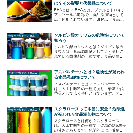
は？その影響と代替品について
BHAとは？-BHAとは、ブチルヒドロキシ
アニソールの略称で、食品添加物として
広く使用されています。BHAは、食品の
酸化を防ぐために使用され、脂肪や油を
含む食品によく使用されます。BHAは、
食品の品質を維持するために非常に有用
ソルビン酸カリウムの危険性について
危険性が疑われる食品添加物
であると考えら...
知ろう
ソルビン酸カリウムとは？ソルビン酸カ
リウムは、食品添加物として広く使用さ
れている防腐剤の一種です。食品や飲料
品に添加されることで、微生物の繁殖を
抑制し、製品の鮮度や品質を保つ役割を
果たしています。しかし、ソルビン酸カ
アスパルテームとは？危険性が疑われ
危険性が疑われる食品添加物
リウムには健康に悪影響を...
る食品添加物について
アスパルテームとは？アスパルテーム
は、人工甘味料の一種であり、砂糖の代
替品として広く使用されています。アス
パルテームは、フェニルアラニン、アス
パルチャム酸、メチルエステルから構成
されており、低カロリーであるため、ダ
スクラロースって本当に安全？危険性
危険性が疑われる食品添加物
イエット飲料や食品、お菓子...
が疑われる食品添加物について
スクラロースとは何か？スクラロース
は、人工甘味料の一種で、砂糖の約600倍
の甘さがあります。化学的には、葡萄糖