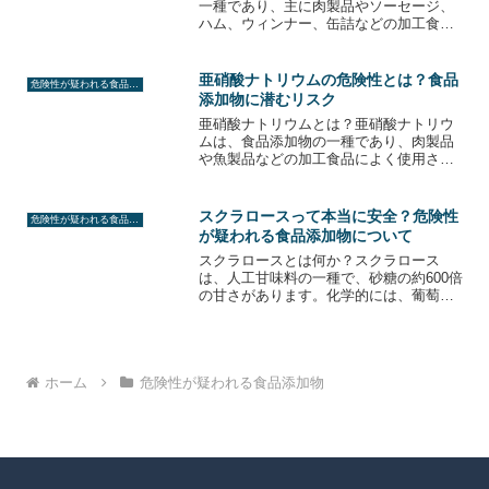
一種であり、主に肉製品やソーセージ、
ハム、ウィンナー、缶詰などの加工食品
に使用されます。赤色2号は、赤色の着色
料として使用され、製品に鮮やかな赤色
を与えることができます。しかし、赤色2
亜硝酸ナトリウムの危険性とは？食品
危険性が疑われる食品添加物
号は、健康に悪影響...
添加物に潜むリスク
亜硝酸ナトリウムとは？亜硝酸ナトリウ
ムは、食品添加物の一種であり、肉製品
や魚製品などの加工食品によく使用され
ます。この添加物は、食品の色合いを良
くし、鮮度を保つために使用されます。
しかし、亜硝酸ナトリウムは、加熱や消
スクラロースって本当に安全？危険性
危険性が疑われる食品添加物
化によって亜硝酸に変化し...
が疑われる食品添加物について
スクラロースとは何か？スクラロース
は、人工甘味料の一種で、砂糖の約600倍
の甘さがあります。化学的には、葡萄糖
とクロロプロパンジオールから作られま
す。スクラロースは、低カロリーであ
り、糖尿病患者やダイエット中の人々に
とっては魅力的な代替品と...
ホーム
危険性が疑われる食品添加物