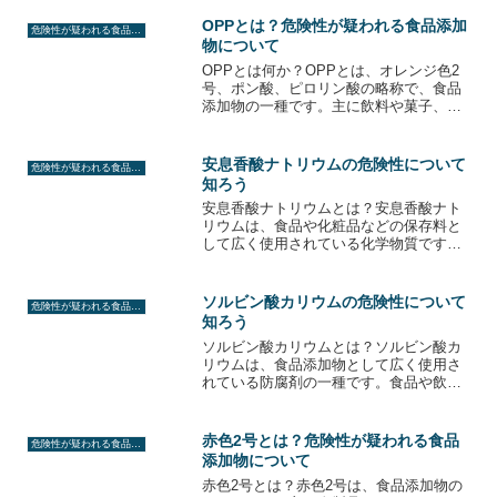
OPPとは？危険性が疑われる食品添加
危険性が疑われる食品添加物
物について
OPPとは何か？OPPとは、オレンジ色2
号、ポン酸、ピロリン酸の略称で、食品
添加物の一種です。主に飲料や菓子、調
味料などに使用され、酸味料や安定剤と
しての役割を持ちます。しかし、最近で
はOPPに含まれるピロリン酸が、健康に
安息香酸ナトリウムの危険性について
危険性が疑われる食品添加物
悪影響を与える可能...
知ろう
安息香酸ナトリウムとは？安息香酸ナト
リウムは、食品や化粧品などの保存料と
して広く使用されている化学物質です。
化学式はC7H5NaO2で、白色の粉末状で
あり、水に溶けやすく、微かなベンゼン
の香りがあります。安息香酸ナトリウム
ソルビン酸カリウムの危険性について
危険性が疑われる食品添加物
は、細菌やカビの繁...
知ろう
ソルビン酸カリウムとは？ソルビン酸カ
リウムは、食品添加物として広く使用さ
れている防腐剤の一種です。食品や飲料
品に添加されることで、微生物の繁殖を
抑制し、製品の鮮度や品質を保つ役割を
果たしています。しかし、ソルビン酸カ
赤色2号とは？危険性が疑われる食品
危険性が疑われる食品添加物
リウムには健康に悪影響を...
添加物について
赤色2号とは？赤色2号は、食品添加物の