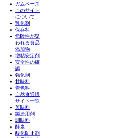
ガムベース
このサイト
について
乳化剤
保存料
危険性が疑
われる食品
添加物
増粘安定剤
安全性の確
認
強化剤
甘味料
着色料
自然食通販
サイト一覧
苦味料
製造用剤
調味料
酵素
酸化防止剤