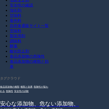
増粘安定剤
安全性の確認
強化剤
甘味料
着色料
自然食通販サイト一覧
苦味料
製造用剤
調味料
酵素
酸化防止剤
食品添加物の危険性
食品添加物の種類と効
果
タグクラウド
食品添加物の種類
種類と効果
危険性が疑わ
れる
危険性
安全性の試験
安心な添加物、危ない添加物、