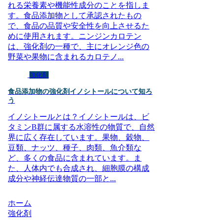
れる栄養素や機能性成分のことを指しま
す。食品添加物として承認されたもの
で、食品の品質や安全性を向上させるた
めに使用されます。ニンジンカロテン
は、強化剤の一種で、主にオレンジ色の
野菜や果物に含まれるカロテノ...
強化剤
食品添加物の強化剤イノシトールについて知ろ
う
イノシトールとは？イノシトールは、ビ
タミンB群に属する水溶性の物質で、自然
界に広く存在しています。果物、穀物、
豆類、ナッツ、種子、肉類、魚介類な
ど、多くの食品に含まれています。ま
た、人体内でも合成され、細胞膜の構成
成分や神経伝達物質の一部と...
ホーム
強化剤