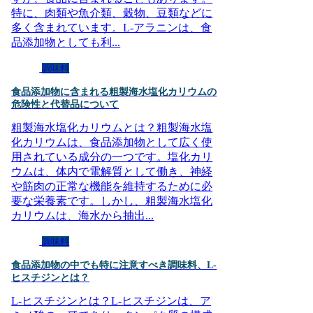
特に、肉類や魚介類、穀物、豆類などに
多く含まれています。L-アラニンは、食
品添加物としても利...
調味料
食品添加物に含まれる粗製海水塩化カリウムの
危険性と代替品について
粗製海水塩化カリウムとは？粗製海水塩
化カリウムは、食品添加物として広く使
用されている成分の一つです。塩化カリ
ウムは、体内で電解質として働き、神経
や筋肉の正常な機能を維持するために必
要な栄養素です。しかし、粗製海水塩化
カリウムは、海水から抽出...
調味料
食品添加物の中でも特に注意すべき調味料、L-
ヒスチジンとは？
L-ヒスチジンとは？L-ヒスチジンは、ア