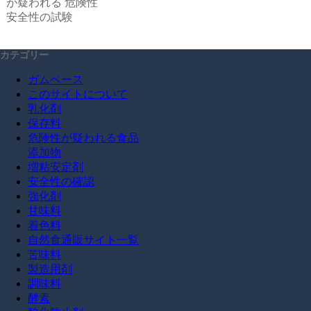
が疑われる
危険性
安全性の試験
カテゴリー
ガムベース
このサイトについて
乳化剤
保存料
危険性が疑われる食品
添加物
増粘安定剤
安全性の確認
強化剤
甘味料
着色料
自然食通販サイト一覧
苦味料
製造用剤
調味料
酵素