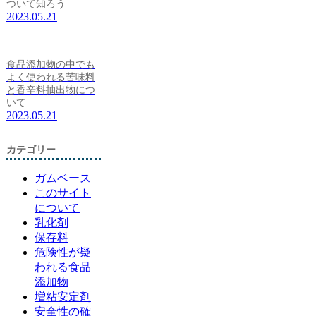
ついて知ろう
2023.05.21
食品添加物の中でも
よく使われる苦味料
と香辛料抽出物につ
いて
2023.05.21
カテゴリー
ガムベース
このサイト
について
乳化剤
保存料
危険性が疑
われる食品
添加物
増粘安定剤
安全性の確