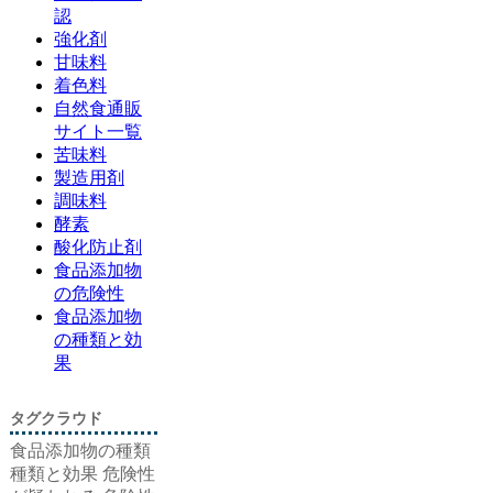
認
強化剤
甘味料
着色料
自然食通販
サイト一覧
苦味料
製造用剤
調味料
酵素
酸化防止剤
食品添加物
の危険性
食品添加物
の種類と効
果
タグクラウド
食品添加物の種類
種類と効果
危険性