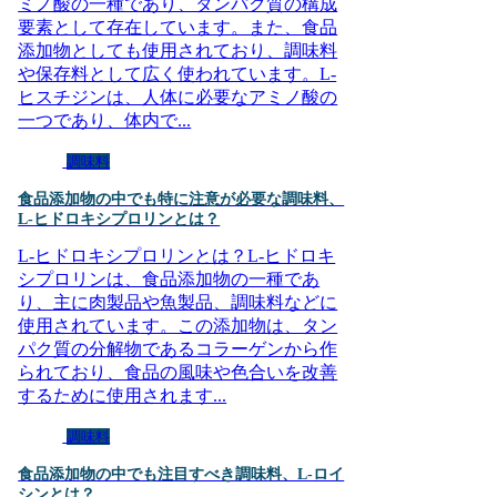
ミノ酸の一種であり、タンパク質の構成
要素として存在しています。また、食品
添加物としても使用されており、調味料
や保存料として広く使われています。L-
ヒスチジンは、人体に必要なアミノ酸の
一つであり、体内で...
調味料
食品添加物の中でも特に注意が必要な調味料、
L-ヒドロキシプロリンとは？
L-ヒドロキシプロリンとは？L-ヒドロキ
シプロリンは、食品添加物の一種であ
り、主に肉製品や魚製品、調味料などに
使用されています。この添加物は、タン
パク質の分解物であるコラーゲンから作
られており、食品の風味や色合いを改善
するために使用されます...
調味料
食品添加物の中でも注目すべき調味料、L-ロイ
シンとは？