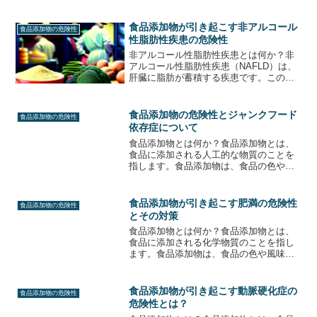
味を改善し、保存期間を延ばすために使
用されます。また、食品の栄養価を向上
させるためにも使用されます。しかし、
食品添加物が引き起こす非アルコール
食品添加物の危険性
食品添加物には健康に悪影...
性脂肪性疾患の危険性
非アルコール性脂肪性疾患とは何か？非
アルコール性脂肪性疾患（NAFLD）は、
肝臓に脂肪が蓄積する疾患です。この疾
患は、肥満、高コレステロール、高血
圧、糖尿病などの生活習慣病と関連して
います。NAFLDは、初期段階では症状が
食品添加物の危険性とジャンクフード
食品添加物の危険性
なく、多くの人々が...
依存症について
食品添加物とは何か？食品添加物とは、
食品に添加される人工的な物質のことを
指します。食品添加物は、食品の色や風
味を改善し、保存期間を延長するために
使用されます。また、食品の栄養価を向
上させるためにも使用されます。しか
食品添加物が引き起こす肥満の危険性
食品添加物の危険性
し、食品添加物には健康に悪...
とその対策
食品添加物とは何か？食品添加物とは、
食品に添加される化学物質のことを指し
ます。食品添加物は、食品の色や風味を
改善し、保存期間を延長するために使用
されます。また、食品の栄養価を向上さ
せるためにも使用されます。しかし、食
食品添加物が引き起こす動脈硬化症の
食品添加物の危険性
品添加物には健康に悪影響...
危険性とは？