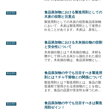
剤は、食品の製造過程で使用される化学
物質であり、食品の見た目、味、質感、
保存期間などを改善するために使用され
食品添加物における製造用剤としての
製造用剤
ます。製造用剤には、乳化...
木炭の役割と注意点
製造用剤としての木炭の役割食品添加物
において、木炭は製造用剤として使用さ
れることがあります。木炭は、炭化した
木材から作られる黒色の粉末状の物質で
あり、食品添加物としては、主に色素や
着色剤として使用されます。木炭は、そ
食品添加物における木灰抽出物の役割
製造用剤
の黒色の色素が強く、食品...
と安全性について
木灰抽出物とは？木灰抽出物は、木材を
燃やして得られる灰から抽出された成分
です。木灰抽出物は、食品添加物として
使用されることがあります。主に、酸味
料や安定剤として使用されます。木灰抽
出物は、天然の成分であり、化学的に合
食品添加物の中でも注目すべき製造用
製造用剤
成された添加物とは異なり...
剤とは？チャ干留物との関係について
製造用剤とは？製造用剤とは、食品の製
造過程で使用される添加物のことを指し
ます。食品の品質や安全性を保つために
使用されることがありますが、中には健
康に悪影響を与える可能性があるものも
あります。特に、チャ干留物という製造
食品添加物の中でも注目すべきは製造
製造用剤
用剤に注目が集まっていま...
用剤ゼイン！