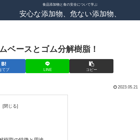
食品添加物と食の安全について学ぶ
安心な添加物、危ない添加物、
ムベースとゴム分解樹脂！
はてブ
LINE
コピー
2023.05.21
次
解樹脂の特徴と用途