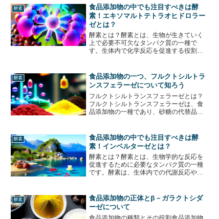
解されます。しかし、デンプンは消化さ
食品添加物の中でも注目すべきは酵
酵素
れる前に、β-アミ...
素！エキソマルトテトラオヒドロラー
ゼとは？
酵素とは？酵素とは、生物が生きていく
上で必要不可欠なタンパク質の一種で
す。生体内で化学反応を促進する役割を
持ち、代謝や消化、免疫などの様々な生
命現象に関与しています。酵素は、反応
を促進するだけで自身は変化せず、反応
食品添加物の一つ、フルクトシルトラ
酵素
後も再利用されるため、非常...
ンスフェラーゼについて知ろう
フルクトシルトランスフェラーゼとは？
フルクトシルトランスフェラーゼは、食
品添加物の一種であり、砂糖の代替品と
して使用されることがあります。この添
加物は、果糖とグルコースを結合させる
ことによって、甘味を与える効果があり
食品添加物の中でも注目すべきは酵
酵素
ます。フルクトシルトラン...
素！インベルターゼとは？
酵素とは？酵素とは、生物学的な反応を
促進するために必要なタンパク質の一種
です。酵素は、生体内での代謝反応や消
化、発酵などに重要な役割を果たしてい
ます。酵素は、化学反応を促進するため
に必要なエネルギーを低減することがで
食品添加物の正体とβ－ガラクトシダ
酵素
きます。これにより、反応...
ーゼについて
食品添加物の種類とその役割食品添加物