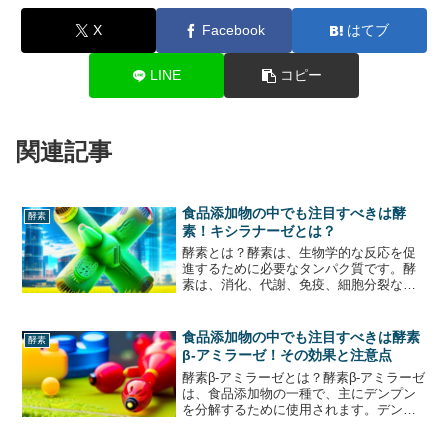
X
Facebook
はてブ
LINE
コピー
関連記事
食品添加物の中でも注目すべきは酵
酵素
素！キシラナーゼとは？
酵素とは？酵素は、生物学的な反応を促
進するために必要なタンパク質です。酵
素は、消化、代謝、免疫、細胞分裂な
ど、生命活動に欠かせない役割を果たし
ています。酵素は、化学反応を促進する
ために必要なエネルギーを低減すること
食品添加物の中でも注目すべきは酵素
酵素
ができます。これにより、反...
β-アミラーゼ！その効果と注意点
酵素β-アミラーゼとは？酵素β-アミラーゼ
は、食品添加物の一種で、主にデンプン
を分解するために使用されます。デンプ
ンは、多くの食品に含まれる炭水化物の
一種であり、消化されるとブドウ糖に分