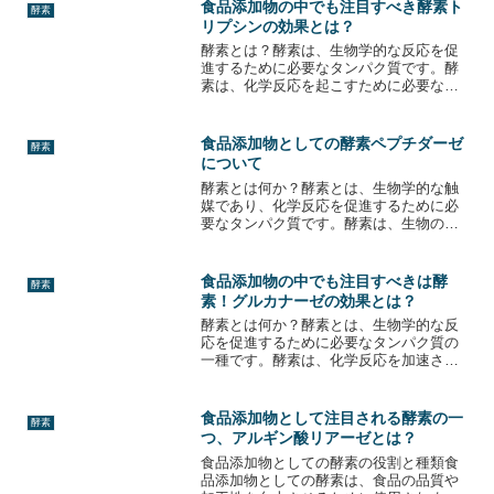
消化されずに大腸で発酵されることで、
食品添加物の中でも注目すべき酵素ト
酵素
腸内環境を整える効果があ...
リプシンの効果とは？
酵素とは？酵素は、生物学的な反応を促
進するために必要なタンパク質です。酵
素は、化学反応を起こすために必要なエ
ネルギーを下げることができるため、反
応がより速く進むことができます。酵素
は、消化、代謝、免疫など、多くの生物
食品添加物としての酵素ペプチダーゼ
酵素
学的プロセスに関与してい...
について
酵素とは何か？酵素とは、生物学的な触
媒であり、化学反応を促進するために必
要なタンパク質です。酵素は、生物の体
内で様々な反応を促進するために必要で
あり、消化や代謝などの生命活動に欠か
せない役割を果たしています。酵素は、
食品添加物の中でも注目すべきは酵
酵素
化学反応を促進するために...
素！グルカナーゼの効果とは？
酵素とは何か？酵素とは、生物学的な反
応を促進するために必要なタンパク質の
一種です。酵素は、化学反応を加速させ
る触媒として機能し、生体内での代謝や
消化、食品加工などに欠かせない役割を
果たしています。酵素は、その機能に応
食品添加物として注目される酵素の一
酵素
じて様々な種類があります...
つ、アルギン酸リアーゼとは？
食品添加物としての酵素の役割と種類食
品添加物としての酵素は、食品の品質や