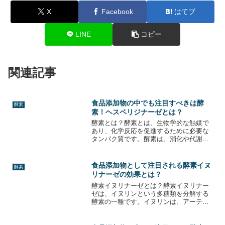
X
Facebook
はてブ
LINE
コピー
関連記事
食品添加物の中でも注目すべきは酵
酵素
素！ヘスペリジナーゼとは？
酵素とは？酵素とは、生物学的な触媒で
あり、化学反応を促進するために必要な
タンパク質です。酵素は、消化や代謝、
免疫など、体内のあらゆる生化学的プロ
セスに関与しています。また、酵素は、
食品加工や医薬品製造などの産業にも広
食品添加物として注目される酵素イヌ
酵素
く利用されています。酵素...
リナーゼの効果とは？
酵素イヌリナーゼとは？酵素イヌリナー
ゼは、イヌリンという多糖類を分解する
酵素の一種です。イヌリンは、アーティ
チョークやジャガイモ、チコリなどの植
物に含まれる食物繊維で、人間の体内で