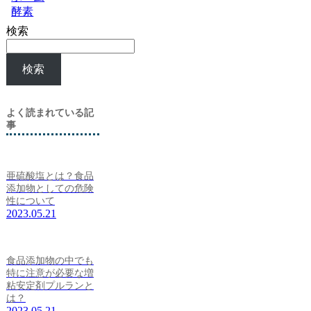
酵素
検索
検索
よく読まれている記
事
亜硫酸塩とは？食品
添加物としての危険
性について
2023.05.21
食品添加物の中でも
特に注意が必要な増
粘安定剤プルランと
は？
2023.05.21