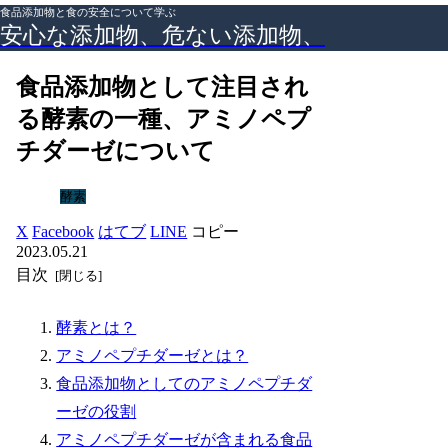
食品添加物と食の安全について学ぶ
安心な添加物、危ない添加物、
食品添加物として注目され
る酵素の一種、アミノペプ
チダーゼについて
酵素
X
Facebook
はてブ
LINE
コピー
2023.05.21
目次
酵素とは？
アミノペプチダーゼとは？
食品添加物としてのアミノペプチダ
ーゼの役割
アミノペプチダーゼが含まれる食品