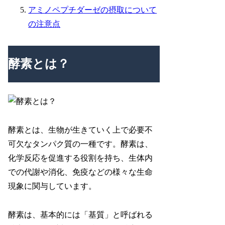
アミノペプチダーゼの摂取について
の注意点
酵素とは？
酵素とは、生物が生きていく上で必要不
可欠なタンパク質の一種です。酵素は、
化学反応を促進する役割を持ち、生体内
での代謝や消化、免疫などの様々な生命
現象に関与しています。
酵素は、基本的には「基質」と呼ばれる