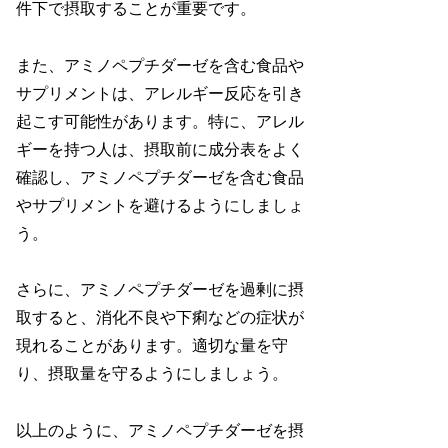
件下で摂取することが重要です。
また、アミノペプチダーゼを含む食品や
サプリメントは、アレルギー反応を引き
起こす可能性があります。特に、アレル
ギーを持つ人は、摂取前に成分表をよく
確認し、アミノペプチダーゼを含む食品
やサプリメントを避けるようにしましょ
う。
さらに、アミノペプチダーゼを過剰に摂
取すると、消化不良や下痢などの症状が
現れることがあります。適切な量を守
り、摂取量を守るようにしましょう。
以上のように、アミノペプチダーゼを摂