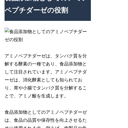
ペプチダーゼの役割
アミノペプチダーゼは、タンパク質を分
解する酵素の一種であり、食品添加物と
して注目されています。アミノペプチダ
ーゼは、消化酵素としても知られてお
り、胃や小腸でタンパク質を分解するこ
とで、アミノ酸を生成します。
食品添加物としてのアミノペプチダーゼ
は、食品の品質や保存性を向上させるた