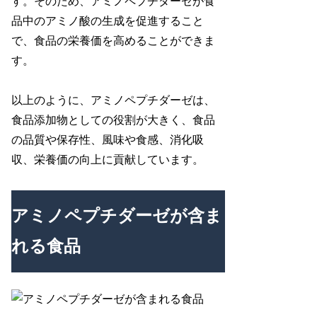
す。そのため、アミノペプチダーゼが食
品中のアミノ酸の生成を促進すること
で、食品の栄養価を高めることができま
す。
以上のように、アミノペプチダーゼは、
食品添加物としての役割が大きく、食品
の品質や保存性、風味や食感、消化吸
収、栄養価の向上に貢献しています。
アミノペプチダーゼが含ま
れる食品