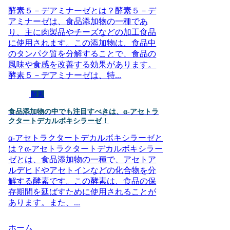
酵素５－デアミナーゼとは？酵素５－デ
アミナーゼは、食品添加物の一種であ
り、主に肉製品やチーズなどの加工食品
に使用されます。この添加物は、食品中
のタンパク質を分解することで、食品の
風味や食感を改善する効果があります。
酵素５－デアミナーゼは、特...
酵素
食品添加物の中でも注目すべきは、α-アセトラ
クタートデカルボキシラーゼ！
α-アセトラクタートデカルボキシラーゼと
は？α-アセトラクタートデカルボキシラー
ゼとは、食品添加物の一種で、アセトア
ルデヒドやアセトインなどの化合物を分
解する酵素です。この酵素は、食品の保
存期間を延ばすために使用されることが
あります。また、...
ホーム