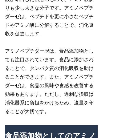
りも少し大きな分子です。アミノペプチ
ダーゼは、ペプチドを更に小さなペプチ
ドやアミノ酸に分解することで、消化吸
収を促進します。
アミノペプチダーゼは、食品添加物とし
ても注目されています。食品に添加され
ることで、タンパク質の消化吸収を助け
ることができます。また、アミノペプチ
ダーゼは、食品の風味や食感を改善する
効果もあります。ただし、過剰な摂取は
消化器系に負担をかけるため、適量を守
ることが大切です。
食品添加物としてのアミノ