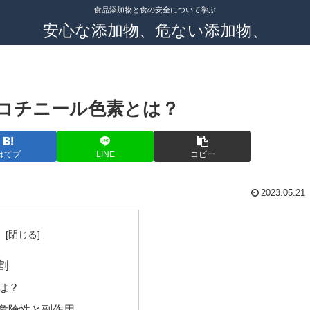
食品添加物と食の安全について学ぶ
安心な添加物、危ない添加物、
コチニール色素とは？
はてブ
LINE
コピー
2023.05.21
次
割
は？
危険性と副作用