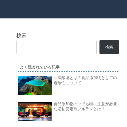
検索
検索
よく読まれている記事
亜硫酸塩とは？食品添加物としての
危険性について
食品添加物の中でも特に注意が必要
な増粘安定剤プルランとは？