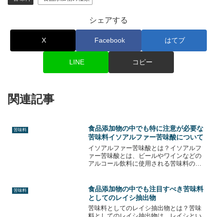
シェアする
X
Facebook
はてブ
LINE
コピー
関連記事
食品添加物の中でも特に注意が必要な
苦味料
苦味料イソアルファー苦味酸について
イソアルファー苦味酸とは？イソアルフ
ァー苦味酸とは、ビールやワインなどの
アルコール飲料に使用される苦味料の一
種です。ビールにおいては、ホップの中
に含まれるα酸が酵母と反応してイソアル
ファー苦味酸に変化します。イソアルフ
食品添加物の中でも注目すべき苦味料
苦味料
ァー苦味酸は、ビールの...
としてのレイシ抽出物
苦味料としてのレイシ抽出物とは？苦味
料としてのレイシ抽出物は、レイシとい