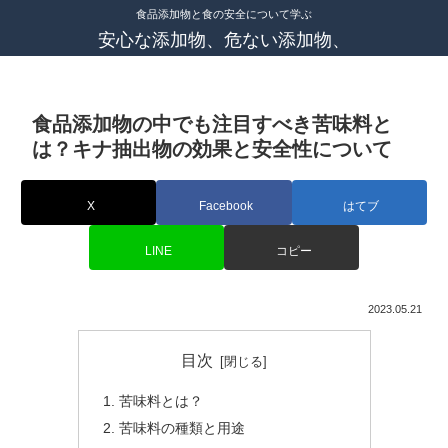
食品添加物と食の安全について学ぶ
安心な添加物、危ない添加物、
食品添加物の中でも注目すべき苦味料と
は？キナ抽出物の効果と安全性について
X
Facebook
はてブ
LINE
コピー
2023.05.21
目次
苦味料とは？
苦味料の種類と用途