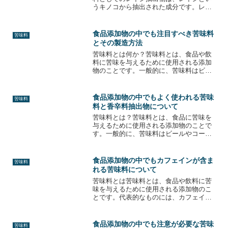
うキノコから抽出された成分です。レイ
シは、古くから漢方薬として使用されて
きたことでも知られていますが、最近で
はその健康効果が注目され、サプリメン
食品添加物の中でも注目すべき苦味料
苦味料
トや健康食品としても市販...
とその製造方法
苦味料とは何か？苦味料とは、食品や飲
料に苦味を与えるために使用される添加
物のことです。一般的に、苦味料はビー
ルやコーヒー、チョコレートなどの飲料
や食品に使用されます。苦味料は、天然
のものと人工的に作られたものがありま
食品添加物の中でもよく使われる苦味
苦味料
す。天然の苦味料には、コ...
料と香辛料抽出物について
苦味料とは？苦味料とは、食品に苦味を
与えるために使用される添加物のことで
す。一般的に、苦味料はビールやコーヒ
ーなどの飲料、チョコレートやビターチ
ョコレートなどのお菓子、または調味料
やスープなどの料理に使用されます。苦
食品添加物の中でもカフェインが含ま
苦味料
味料には、天然のものと人...
れる苦味料について
苦味料とは苦味料とは、食品や飲料に苦
味を与えるために使用される添加物のこ
とです。代表的なものには、カフェイ
ン、キニーネ、グレープフルーツの皮、
ホップなどがあります。特にカフェイン
は、コーヒーや紅茶、コーラなどの飲料
食品添加物の中でも注意が必要な苦味
苦味料