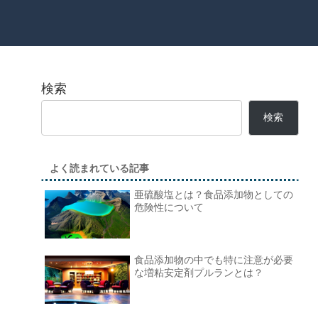
検索
検索
よく読まれている記事
亜硫酸塩とは？食品添加物としての
危険性について
食品添加物の中でも特に注意が必要
な増粘安定剤プルランとは？