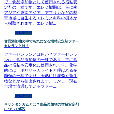
で、食品添加物として使用される増粘安
定剤の一種です。エレミ樹脂は、主に南
アジアや東南アジア、アフリカなどの熱
帯地域に自生するエレミノキ科の樹木か
ら採取されます。エレミ樹...
増粘安定剤
食品添加物の中でも気になる増粘安定剤ファー
セレランとは？
ファーセレランとは何か？ファーセレラ
ンは、食品添加物の一種であり、主に食
品の増粘や安定化に使用されます。化学
的には、ポリサッカライドと呼ばれる多
糖類の一種であり、天然には海藻や微生
物などから抽出されます。しかし、現在
市場で流通しているファー...
増粘安定剤
キサンタンガムとは？食品添加物の増粘安定剤
について解説