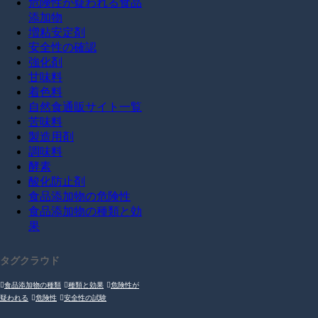
危険性が疑われる食品
添加物
増粘安定剤
安全性の確認
強化剤
甘味料
着色料
自然食通販サイト一覧
苦味料
製造用剤
調味料
酵素
酸化防止剤
食品添加物の危険性
食品添加物の種類と効
果
タグクラウド
食品添加物の種類
種類と効果
危険性が
疑われる
危険性
安全性の試験