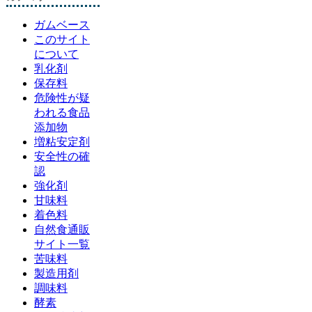
ガムベース
このサイト
について
乳化剤
保存料
危険性が疑
われる食品
添加物
増粘安定剤
安全性の確
認
強化剤
甘味料
着色料
自然食通販
サイト一覧
苦味料
製造用剤
調味料
酵素