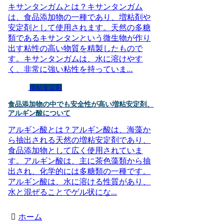
キサンタンガムとは？キサンタンガム
は、食品添加物の一種であり、増粘剤や
安定剤として使用されます。天然の多糖
類であるキサンタンという微生物が作り
出す粘性の高い物質を精製したもので
す。キサンタンガムは、水に溶けやす
く、非常に強い粘性を持っていま...
増粘安定剤
食品添加物の中でも安全性が高い増粘安定剤、
アルギン酸について
アルギン酸とは？アルギン酸は、海藻か
ら抽出される天然の増粘安定剤であり、
食品添加物として広く使用されていま
す。アルギン酸は、主に茶色藻類から抽
出され、化学的には多糖類の一種です。
アルギン酸は、水に溶ける性質があり、
水と混ぜることでゲル状にな...
ホーム