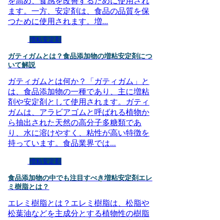
を高め、食感を改善するために使用され
ます。一方、安定剤は、食品の品質を保
つために使用されます。増...
増粘安定剤
ガティガムとは？食品添加物の増粘安定剤につ
いて解説
ガティガムとは何か？「ガティガム」と
は、食品添加物の一種であり、主に増粘
剤や安定剤として使用されます。ガティ
ガムは、アラビアゴムと呼ばれる植物か
ら抽出された天然の高分子多糖類であ
り、水に溶けやすく、粘性が高い特徴を
持っています。食品業界では...
増粘安定剤
食品添加物の中でも注目すべき増粘安定剤エレ
ミ樹脂とは？
エレミ樹脂とは？エレミ樹脂は、松脂や
松葉油などを主成分とする植物性の樹脂