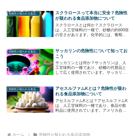
です。主に食品の乳化剤や増粘剤として
使用され、アイスクリームやマヨネー
ズ、ドレッシングなどの加工食品に多く
スクラロースって本当に安全？危険性
危険性が疑われる食品添加物
含まれています。しかし...
が疑われる食品添加物について
スクラロースとは何か？スクラロース
は、人工甘味料の一種で、砂糖の約600倍
の甘さがあります。化学的には、葡萄糖
とクロロプロパンジオールから作られま
す。スクラロースは、低カロリーであ
り、糖尿病患者やダイエット中の人々に
サッカリンの危険性について知ってお
危険性が疑われる食品添加物
とっては魅力的な代替品と...
こう
サッカリンとは何か？サッカリンは、人
工甘味料の一種であり、砂糖の代替品と
して広く使用されています。サッカリン
は、糖尿病や肥満症の人々にとって、砂
糖の代わりに使用することができるた
め、非常に人気があります。しかし、サ
アセスルファムKとは？危険性が疑わ
危険性が疑われる食品添加物
ッカリンには健康に悪影響を...
れる食品添加物について
アセスルファムKとは？アセスルファムK
は、人工甘味料の一種であり、食品や飲
料品に使用されています。アメリカ合衆
国では、1988年にFDA（食品医薬品局）
によって承認されました。アセスルファ
ムKは、糖尿病患者や減量中の人々にとっ
て、砂糖の代替...
ホーム
危険性が疑われる食品添加物