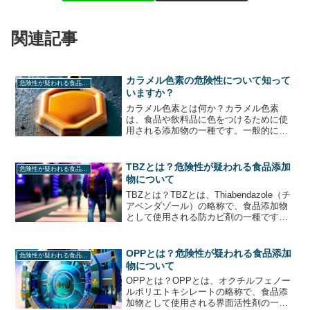
関連記事
カラメル色素の危険性について知って
危険性が疑われる食品添加物
いますか？
カラメル色素とは何か？カラメル色素
は、食品や飲料品に色をつけるために使
用される添加物の一種です。一般的に
は、砂糖を加熱して焦がしたものを水で
溶かして作られます。カラメル色素は、
食品や飲料品に深い茶色や黒色の色合い
TBZとは？危険性が疑われる食品添加
危険性が疑われる食品添加物
を与えることができ、見た目を...
物について
TBZとは？TBZとは、Thiabendazole（チ
アベンダゾール）の略称で、食品添加物
として使用される防カビ剤の一種です。
主に果物や野菜の表面に塗布され、腐敗
やカビの発生を防ぐために使用されま
す。しかし、TBZには健康への懸念が指
OPPとは？危険性が疑われる食品添加
危険性が疑われる食品添加物
摘され...
物について
OPPとは？OPPとは、オクチルフェノー
ルポリエトキシレートの略称で、食品添
加物として使用される界面活性剤の一種