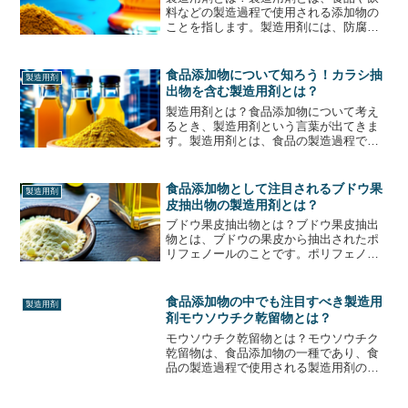
料などの製造過程で使用される添加物の
ことを指します。製造用剤には、防腐剤
や酸化防止剤、増粘剤、乳化剤、発泡剤
などが含まれます。中でも、銅は製造用
剤として広く使用されています。銅は、
食品添加物について知ろう！カラシ抽
製造用剤
食品や飲料の色や風味を改...
出物を含む製造用剤とは？
製造用剤とは？食品添加物について考え
るとき、製造用剤という言葉が出てきま
す。製造用剤とは、食品の製造過程で使
用される添加物のことです。具体的に
は、食品の色や風味を調整するための着
色料や香料、食品の質感を改善するため
食品添加物として注目されるブドウ果
製造用剤
の増粘剤や安定剤、保存期間...
皮抽出物の製造用剤とは？
ブドウ果皮抽出物とは？ブドウ果皮抽出
物とは、ブドウの果皮から抽出されたポ
リフェノールのことです。ポリフェノー
ルは、抗酸化作用や抗炎症作用があるこ
とが知られており、健康に良いとされて
います。また、ブドウ果皮抽出物には、
食品添加物の中でも注目すべき製造用
製造用剤
アントシアニンという成分...
剤モウソウチク乾留物とは？
モウソウチク乾留物とは？モウソウチク
乾留物は、食品添加物の一種であり、食
品の製造過程で使用される製造用剤の一
つです。モウソウチク乾留物は、竹の葉
や茎を乾燥させ、高温で焼いて得られる