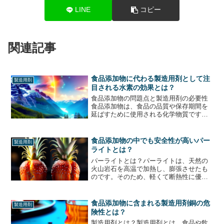
LINE
コピー
関連記事
食品添加物に代わる製造用剤として注
製造用剤
目される水素の効果とは？
食品添加物の問題点と製造用剤の必要性
食品添加物は、食品の品質や保存期間を
延ばすために使用される化学物質です。
しかし、一部の添加物は健康に悪影響を
与える可能性があり、消費者からの懸念
が高まっています。そのため、食品メー
食品添加物の中でも安全性が高いパー
製造用剤
カーは、添加物に代わる製...
ライトとは？
パーライトとは？パーライトは、天然の
火山岩石を高温で加熱し、膨張させたも
のです。そのため、軽くて断熱性に優
れ、食品添加物としても安全性が高いと
されています。パーライトは、食品の保
存や加工において、様々な目的で使用さ
食品添加物に含まれる製造用剤銅の危
製造用剤
れています。例えば、食品の...
険性とは？
製造用剤とは？製造用剤とは、食品や飲