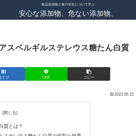
食品添加物と食の安全について学ぶ
安心な添加物、危ない添加物、
アスペルギルステレウス糖たん白質
はてブ
LINE
コピー
2023.05.21
次
白質とは？
ルステレウス糖たん白質の役割と効果