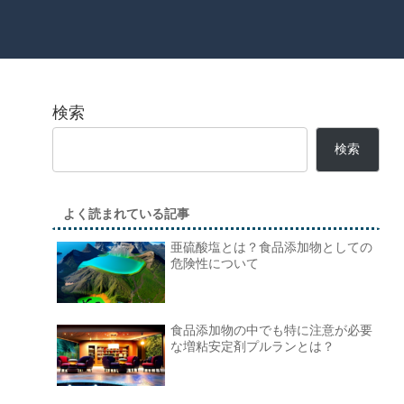
検索
検索
よく読まれている記事
亜硫酸塩とは？食品添加物としての
危険性について
食品添加物の中でも特に注意が必要
な増粘安定剤プルランとは？