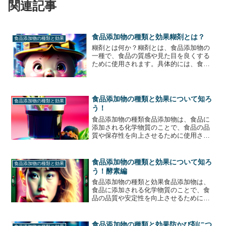
関連記事
食品添加物の種類と効果糊剤とは？
食品添加物の種類と効果
糊剤とは何か？糊剤とは、食品添加物の
一種で、食品の質感や見た目を良くする
ために使用されます。具体的には、食品
の粘りやとろみを調整したり、水分を保
持したり、乳化や安定化を促進する役割
を持ちます。糊剤は、植物性、動物性、
化学合成の3種類に分類さ...
食品添加物の種類と効果について知ろ
食品添加物の種類と効果
う！
食品添加物の種類食品添加物は、食品に
添加される化学物質のことで、食品の品
質や保存性を向上させるために使用され
ます。食品添加物には、以下のような種
類があります。1. 酸化防止剤酸化防止剤
は、食品中の脂肪や油を酸化から守り、
食品添加物の種類と効果について知ろ
食品添加物の種類と効果
鮮度を保つために使用...
う！酵素編
食品添加物の種類と効果食品添加物は、
食品に添加される化学物質のことで、食
品の品質や安定性を向上させるために使
用されます。酵素は、食品添加物の一種
で、食品の風味や色、質感を改善するた
めに使用されます。酵素は、生物が持つ
食品添加物の種類と効果防かび剤につ