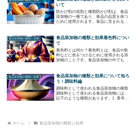
食品添加物の種類と効果
タンパク質の一種で、化学...
いて
防かび剤の役割と種類防かび剤は、食品
添加物の一種であり、食品の品質を保つ
ために使用されます。食品に含まれる水
分や栄養素は、微生物の繁殖に適した環
境を提供します。そのため、食品にはカ
ビや酵母などの微生物が繁殖する可能性
食品添加物の種類と効果着色料につい
食品添加物の種類と効果
があります。防かび剤は、...
て
着色料とは何か？着色料とは、食品や飲
料などに色をつけるために使用される添
加物のことです。食品添加物の中でも、
特に目立つ存在感を持つものの一つで
す。着色料には、天然のものと人工的に
作られたものがあります。天然のもの
食品添加物の種類と効果について知ろ
食品添加物の種類と効果
は、例えばビーツやニンジンか...
う！調味料編
調味料として使われる食品添加物の種類
調味料として使われる食品添加物には、
以下のような種類があります。1. 香辛料
香辛料は、食品に風味や香りを与えるた
めに使用されます。代表的なものに、コ
ショウ、クミン、シナモン、カルダモン
などがあります。2....
ホーム
食品添加物の種類と効果