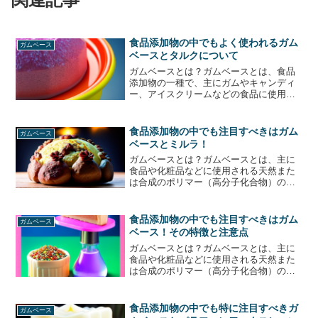
食品添加物の中でもよく使われるガム
ガムベース
ベースとタルクについて
ガムベースとは？ガムベースとは、食品
添加物の一種で、主にガムやキャンディ
ー、アイスクリームなどの食品に使用さ
れる成分です。ガムベースは、植物性の
ものと動物性のものがありますが、現在
は主に植物性のものが使用されていま
食品添加物の中でも注目すべきはガム
ガムベース
す。ガムベースは、主に樹脂...
ベースとミルラ！
ガムベースとは？ガムベースとは、主に
食品や化粧品などに使用される天然また
は合成のポリマー（高分子化合物）の一
種です。ガムベースは、主に樹脂酸やグ
リセリン、炭酸カルシウムなどの成分か
ら作られており、食品添加物としては、
食品添加物の中でも注目すべきはガム
ガムベース
食品の質感や口当たりを良...
ベース！その特徴と注意点
ガムベースとは？ガムベースとは、主に
食品や化粧品などに使用される天然また
は合成のポリマー（高分子化合物）の一
種です。ガムベースは、主に樹脂酸やグ
リセリド、ステアリン酸などの成分から
作られており、食品添加物としては、主
食品添加物の中でも特に注目すべきガ
ガムベース
にガムやキャンディ、アイ...