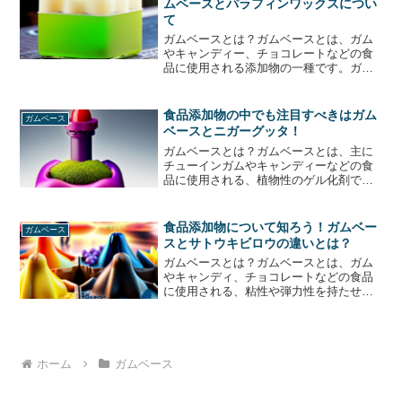
ムベースとパラフィンワックスについ
て
ガムベースとは？ガムベースとは、ガム
やキャンディー、チョコレートなどの食
品に使用される添加物の一種です。ガム
ベースは、天然由来のものと人工的に合
成されたものがありますが、一般的には
天然由来のものが使用されることが多い
食品添加物の中でも注目すべきはガム
ガムベース
です。ガムベースは、主に...
ベースとニガーグッタ！
ガムベースとは？ガムベースとは、主に
チューインガムやキャンディーなどの食
品に使用される、植物性のゲル化剤で
す。ガムベースは、アカシア樹やセンダ
ン樹などの樹液から抽出されます。ガム
ベースは、食品添加物としての役割が非
食品添加物について知ろう！ガムベー
ガムベース
常に重要です。ガムベースは...
スとサトウキビロウの違いとは？
ガムベースとは？ガムベースとは、ガム
やキャンディ、チョコレートなどの食品
に使用される、粘性や弾力性を持たせる
ための添加物です。ガムベースは、天然
由来のものと人工的に合成されたものが
ありますが、一般的には天然由来のもの
が使用されることが多いで...
ホーム
ガムベース