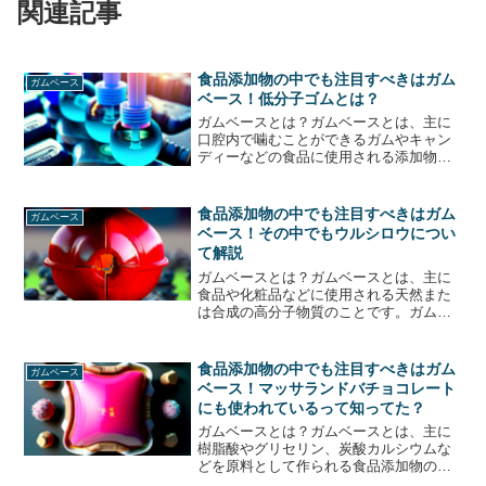
関連記事
食品添加物の中でも注目すべきはガム
ガムベース
ベース！低分子ゴムとは？
ガムベースとは？ガムベースとは、主に
口腔内で噛むことができるガムやキャン
ディーなどの食品に使用される添加物の
一種です。ガムベースは、天然由来のも
のと人工的に合成されたものがあります
が、現在は主に人工的に合成されたもの
食品添加物の中でも注目すべきはガム
ガムベース
が使用されています。ガム...
ベース！その中でもウルシロウについ
て解説
ガムベースとは？ガムベースとは、主に
食品や化粧品などに使用される天然また
は合成の高分子物質のことです。ガムベ
ースは、食品添加物として使用されるこ
とが多く、食品の質感や口当たりを調整
するために使用されます。また、化粧品
食品添加物の中でも注目すべきはガム
ガムベース
には、口紅やマスカラなど...
ベース！マッサランドバチョコレート
にも使われているって知ってた？
ガムベースとは？ガムベースとは、主に
樹脂酸やグリセリン、炭酸カルシウムな
どを原料として作られる食品添加物の一
種です。ガムベースは、食品の粘性や口