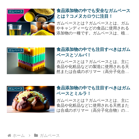
当たりを良くするために使用されること
が多く、特にガムやキャンディー、アイ
食品添加物の中でも安全なガムベース
ガムベース
スクリーム、チョコレート...
とは？コメヌカロウに注目！
ガムベースとは？ガムベースとは、ガム
やキャンディーなどの食品に使用される
添加物の一種です。ガムベースは、植物
由来のものと動物由来のものがあります
が、最近では植物由来のガムベースが主
流となっています。植物由来のガムベー
食品添加物の中でも注目すべきはガム
ガムベース
スには、コメヌカロウとい...
ベースとソルバ！
ガムベースとは？ガムベースとは、主に
食品や化粧品などの製造に使用される天
然または合成のポリマー（高分子化合
物）です。ガムベースは、樹脂や樹液か
ら抽出される天然のものと、石油から作
られる合成のものがあります。食品添加
食品添加物の中でも注目すべきはガム
ガムベース
物として使用されるガムベー...
ベースとミルラ！
ガムベースとは？ガムベースとは、主に
食品や化粧品などに使用される天然また
は合成のポリマー（高分子化合物）の一
種です。ガムベースは、主に樹脂酸やグ
リセリン、炭酸カルシウムなどの成分か
ら作られており、食品添加物としては、
食品の質感や口当たりを良...
ホーム
ガムベース