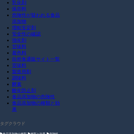
乳化剤
保存料
危険性が疑われる食品
添加物
増粘安定剤
安全性の確認
強化剤
甘味料
着色料
自然食通販サイト一覧
苦味料
製造用剤
調味料
酵素
酸化防止剤
食品添加物の危険性
食品添加物の種類と効
果
タグクラウド
食品添加物の種類
種類と効果
危険性