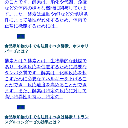
のことです。酵素は、消化や代謝、免疫
などの体内の様々な機能に関与していま
す。また、酵素は温度やpHなどの環境条
件によって活性が変化するため、体内で
正常に機能するためには...
酵素
食品添加物の中でも注目すべき酵素、ホスホリ
パーゼとは？
酵素とは？酵素とは、生物学的な触媒で
あり、化学反応を促進するために必要な
タンパク質です。酵素は、化学反応を起
こすために必要なエネルギーを下げるこ
とができ、反応速度を高めることができ
ます。また、酵素は特定の反応に対して
高い特異性を持ち、特定の...
酵素
食品添加物の中でも注目すべきは酵素！トラン
スグルコシダーゼの効果とは？