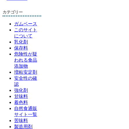
カテゴリー
ガムベース
このサイト
について
乳化剤
保存料
危険性が疑
われる食品
添加物
増粘安定剤
安全性の確
認
強化剤
甘味料
着色料
自然食通販
サイト一覧
苦味料
製造用剤