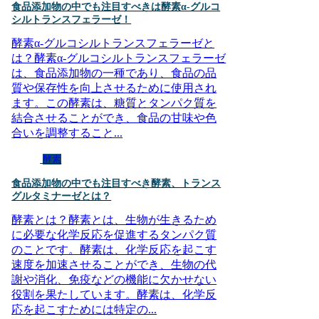
食品添加物の中でも注目すべきは酵素α-グルコ
シルトランスフェラーゼ！
酵素α-グルコシルトランスフェラーゼと
は？酵素α-グルコシルトランスフェラーゼ
は、食品添加物の一種であり、食品の品
質や保存性を向上させるために使用され
ます。この酵素は、糖質とタンパク質を
結合させることができ、食品の甘味や色
合いを調整すること...
酵素
食品添加物の中でも注目すべき酵素、トランス
グルタミナーゼとは？
酵素とは？酵素とは、生物が生きるため
に必要な化学反応を促進するタンパク質
のことです。酵素は、化学反応を起こす
速度を加速させることができ、生物の代
謝や消化、免疫などの機能に欠かせない
役割を果たしています。酵素は、化学反
応を起こすためには特定の...